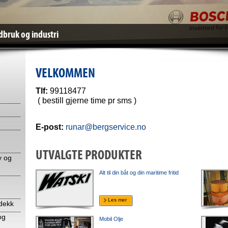
ndbruk og industri
VELKOMMEN
Tlf:
99118477
( bestill gjerne time pr sms )
E-post:
runar@bergservice.no
UTVALGTE PRODUKTER
y og
Alt til din båt og din maritime fritid
Les mer
 dekk
og
Mobil Olje