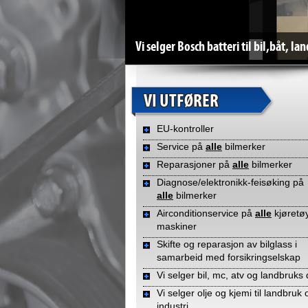
Vi selger Bosch batteri til bil,båt, la
VI UTFØRER
VI UTFØRER
VI UTFØRER
VI UTFØRER
VI UTFØRER
VI UTFØRER
VI UTFØRER
VI UTFØRER
VI UTFØRER
VI UTFØRER
VI UTFØRER
VI UTFØRER
VI UTFØRER
VI UTFØRER
VI UTFØRER
VI UTFØRER
VI UTFØRER
VI UTFØRER
VI UTFØRER
VI UTFØRER
VI UTFØRER
VI UTFØRER
VI UTFØRER
VI UTFØRER
VI UTFØRER
VI UTFØRER
VI UTFØRER
VI UTFØRER
VI UTFØRER
VI UTFØRER
EU-kontroller
Service på
alle
bilmerker
Reparasjoner på
alle
bilmerker
Diagnose/elektronikk-feisøking på
alle
bilmerker
Airconditionservice på
alle
kjøretø
maskiner
Skifte og reparasjon av bilglass i
samarbeid med forsikringselskap
Vi selger bil, mc, atv og landbruks
Vi selger olje og kjemi til landbruk 
industri